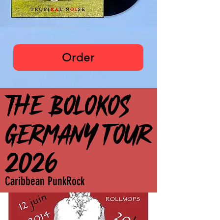
The Bolokos
Order
THE BOLOKOS
THE BOLOKOS
GERMANY TOUR
GERMANY TOUR
2026
2026
Caribbean PunkRock