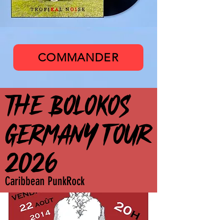
The Bolokos
COMMANDER
THE BOLOKOS
THE BOLOKOS
GERMANY TOUR
GERMANY TOUR
2026
2026
Caribbean PunkRock