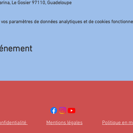
Marina, Le Gosier 97110, Guadeloupe
 vos paramètres de données analytiques et de cookies fonctionne
vénement
onfidentialité
Mentions légales
Politique en m