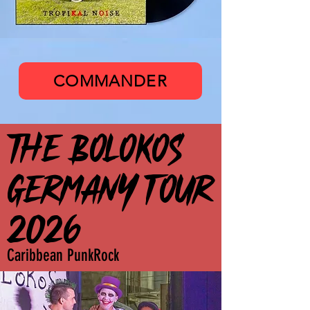
The Bolokos
COMMANDER
THE BOLOKOS
THE BOLOKOS
GERMANY TOUR
GERMANY TOUR
2026
2026
Caribbean PunkRock