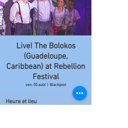
Live! The Bolokos
(Guadeloupe,
Caribbean) at Rebellion
Festival
ven. 05 août
  |  
Blackpool
Heure et lieu
05 août 2022, 21:00 – 23:50
Blackpool, 97 Church St, Blackpool FY1 1HL,
Royaume-Uni