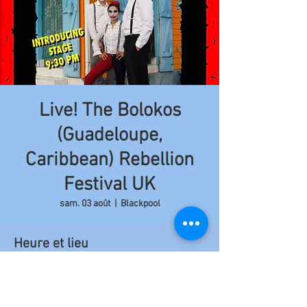
Live! The Bolokos
(Guadeloupe,
Caribbean) Rebellion
Festival UK
sam. 03 août
  |  
Blackpool
Heure et lieu
03 août 2019, 21:00 – 23:50
Blackpool, 97 Church St, Blackpool FY1 1HL,
Royaume-Uni