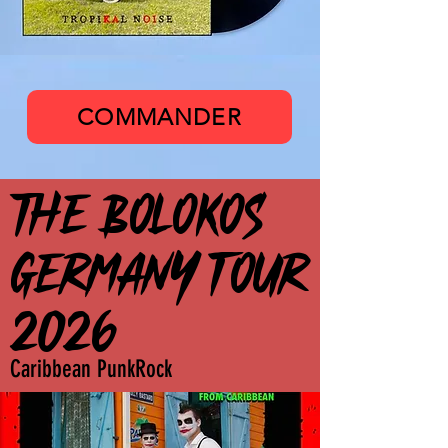
The Bolokos
COMMANDER
THE BOLOKOS
THE BOLOKOS
GERMANY TOUR
GERMANY TOUR
2026
2026
Caribbean PunkRock