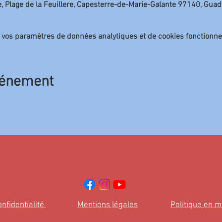
, Plage de la Feuillere, Capesterre-de-Marie-Galante 97140, Gua
 vos paramètres de données analytiques et de cookies fonctionne
vénement
onfidentialité
Mentions légales
Politique en m